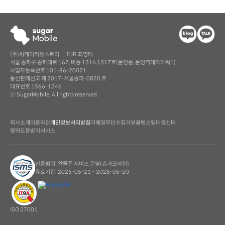
(주)씨케이커뮤스트리 ｜ 대표 최영태
서울 송파구 송파대로 167, 비동 1316,1317호(문정동, 문정역테라타워1)
사업자등록번호 101-86-20021
통신판매신고 제 2017-서울송파-0820 호
대표번호 1566-1246
ⓒ SugarMobile. All rights reserved.
회사소개
이용약관
개인정보처리방침
이메일무단수집거부
불법스팸대응센터
명의도용방지서비스
인증범위: 알뜰폰 서비스 운영(슈가모바일)
유효기간: 2025-05-21 ~ 2028-05-20
ISO 27001