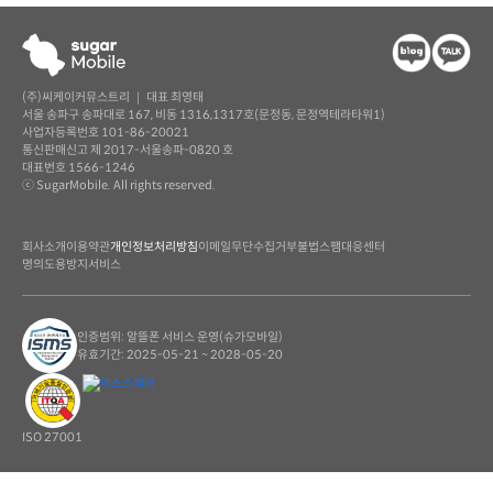
(주)씨케이커뮤스트리 ｜ 대표 최영태
서울 송파구 송파대로 167, 비동 1316,1317호(문정동, 문정역테라타워1)
사업자등록번호 101-86-20021
통신판매신고 제 2017-서울송파-0820 호
대표번호 1566-1246
ⓒ SugarMobile. All rights reserved.
회사소개
이용약관
개인정보처리방침
이메일무단수집거부
불법스팸대응센터
명의도용방지서비스
인증범위: 알뜰폰 서비스 운영(슈가모바일)
유효기간: 2025-05-21 ~ 2028-05-20
ISO 27001